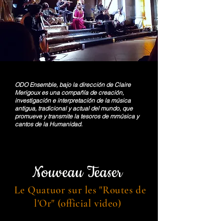
ODO Ensemble, bajo la dirección de Claire
Merigoux es una compañía de creación,
investigación e interpretación de la música
antigua, tradicional y actual del mundo, que
promueve y transmite la
tesoros de m
música y
cantos de la Humanidad.
Nouveau T
easer
Le Quatuor sur les "
Routes de
l'Or" (
official
video
)