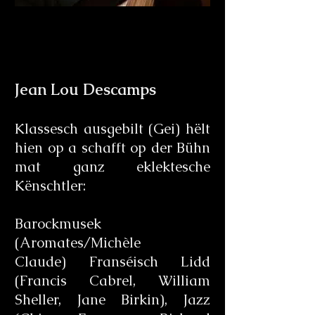
Jean Lou Descamps
Klassesch ausgebilt (Gei) hëlt
hien op a schafft op der Bühn
mat ganz eklektesche
Kënschtler:
Barockmusek
(Aromates/Michèle
Claude) Franséisch Lidd
(Francis Cabrel, William
Sheller, Jane Birkin), Jazz