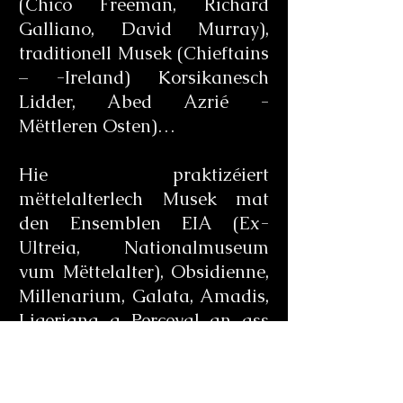
(Chico Freeman, Richard
Galliano, David Murray),
traditionell Musek (Chieftains
– -Ireland) Korsikanesch
Lidder, Abed Azrié -
Mëttleren Osten)…
Hie praktizéiert
mëttelalterlech Musek mat
den Ensemblen EIA (Ex-
Ultreia, Nationalmuseum
vum Mëttelalter), Obsidienne,
Millenarium, Galata, Amadis,
Ligeriana a Perceval an ass
Matgrënner vum Decamer
Trecento Musek Ensembel.