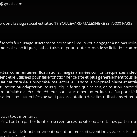
a@gmail.com
 dont le siège social est situé 19 BOULEVARD MALESHERBES 75008 PARIS
 réservés à un usage strictement personnel. Vous vous engager à ne pas utilise
erciales, politiques, publicitaires et pour toute forme de sollicitation com
xtes, commentaires, illustrations, images animées ou non, séquences vidéo, 
ent être utilisées pour faire fonctionner ce site et plus généralement tous le
ueur au titre de la propriété intellectuelle. Ils sont la propriété pleine et ent
ilisation ou adaptation, sous quelque forme que ce soit, de tout ou partie d
rd préalable et écrit de l'éditeur, sont strictement interdites. Le fait pour l
lisations non autorisées ne vaut pas acceptation desdites utilisations et ren
r pour tout moment :
ès à tout ou partie du site, réserver l'accès au site, ou à certaines parties d
perturber le fonctionnement ou entrant en contravention avec les lois nati
es mises à jour