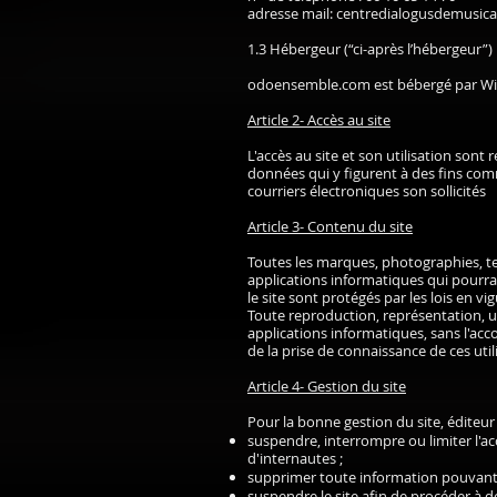
adresse mail:
centredialogusdemusic
1.3 Hébergeur (“ci-après l’hébergeur”)
odoensemble.com est bébergé par Wix
Article 2- Accès au site
L'accès au site et son utilisation sont
données qui y figurent à des fins comm
courriers électroniques son sollicités
Article 3- Contenu du site
Toutes les marques, photographies, te
applications informatiques qui pourrai
le site sont protégés par les lois en vig
Toute reproduction, représentation, ut
applications informatiques, sans l'acco
de la prise de connaissance de ces uti
Article 4- Gestion du site
Pour la bonne gestion du site, éditeu
suspendre, interrompre ou limiter l'acc
d'internautes ;
supprimer toute information pouvant 
suspendre le site afin de procéder à d