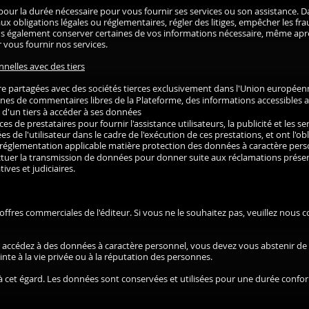
our la durée nécessaire pour vous fournir ses services ou son assistance.
aux obligations légales ou réglementaires, régler des litiges, empêcher les f
ns également conserver certaines de vos informations nécessaire, même ap
vous fournir nos services.
nelles avec des tiers
 partagées avec des sociétés tierces exclusivement dans l'Union européenne
zones de commentaires libres de la Plateforme, des informations accessibles a
b d'un tiers à accéder à ses données
s de prestataires pour fournir l'assistance utilisateurs, la publicité et les s
 de l'utilisateur dans le cadre de l'exécution de ces prestations, et ont l'obli
a réglementation applicable matière protection des données à caractère pers
effectuer la transmission de données pour donner suite aux réclamations prése
ves et judiciaires.
ffres commerciales de l'éditeur. Si vous ne le souhaitez pas, veuillez nous co
ous accédez à des données à caractère personnel, vous devez vous abstenir de 
nte à la vie privée ou à la réputation des personnes.
 à cet égard. Les données sont conservées et utilisées pour une durée conform