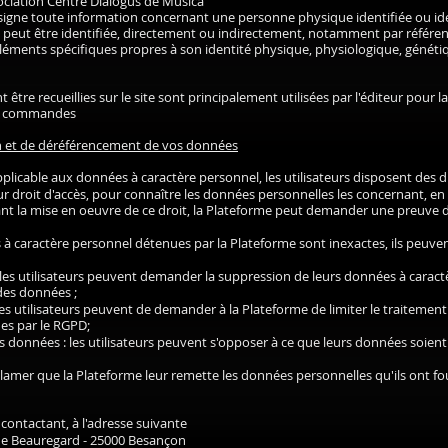
ociation Centre Dialogus de Musica
igne toute information concernant une personne physique identifiée ou ide
i peut être identifiée, directement ou indirectement, notamment par référ
 éléments spécifiques propres à son identité physique, physiologique, génét
tre recueillies sur le site sont principalement utilisées par l'éditeur pour la
os commandes
ation et de déréférencement de vos données
plicable aux données à caractère personnel, les utilisateurs disposent des dr
leur droit d'accès, pour connaître les données personnelles les concernant, en 
 la mise en oeuvre de ce droit, la Plateforme peut demander une preuve de l'
nées à caractère personnel détenues par la Plateforme sont inexactes, ils peuv
 les utilisateurs peuvent demander la suppression de leurs données à carac
des données ;
 : les utilisateurs peuvent de demander à la Plateforme de limiter le traiteme
s par le RGPD;
es données : les utilisateurs peuvent s'opposer à ce que leurs données soie
 réclamer que la Plateforme leur remette les données personnelles qu'ils ont 
contactant, à l'adresse suivante
de Beauregard - 25000 Besançon