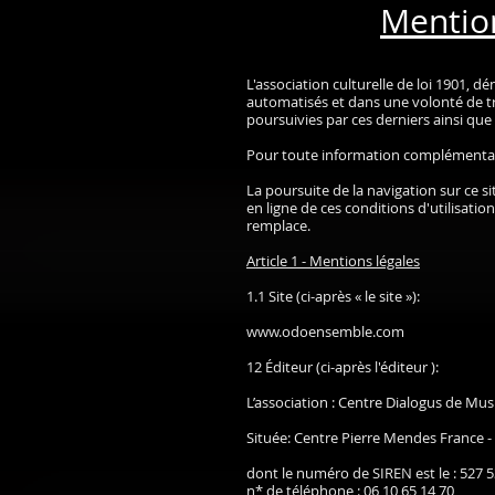
Mention
L'association culturelle de loi 1901,
automatisés et dans une volonté de tra
poursuivies par ces derniers ainsi que 
Pour toute information complémentaire
La poursuite de la navigation sur ce s
en ligne de ces conditions d'utilisatio
remplace.
Article 1 - Mentions légales
1.1 Site (ci-après « le site »):
www.odoensemble.com
12 Éditeur (ci-après l'éditeur ):
L’association : Centre Dialogus de Mus
Située: Centre Pierre Mendes France 
dont le numéro de SIREN est le : 527 
n* de téléphone : 06 10 65 14 70