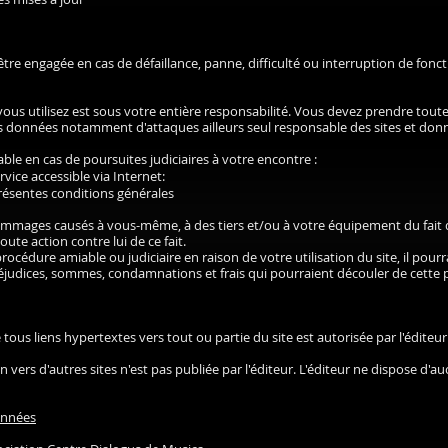
 être engagée en cas de défaillance, panne, difficulté ou interruption de fon
vous utilisez est sous votre entière responsabilité. Vous devez prendre tou
es données notamment d'attaques ailleurs seul responsable des sites et don
ble en cas de poursuites judiciaires à votre encontre :
rvice accessible via Internet:
résentes conditions générales
dommages causés à vous-même, à des tiers et/ou à votre équipement du fait
oute action contre lui de ce fait.
ne procédure amiable ou judiciaire en raison de votre utilisation du site, il po
réjudices, sommes, condamnations et frais qui pourraient découler de cette 
 tous liens hypertextes vers tout ou partie du site est autorisée par l'éditeur
n vers d'autres sites n'est pas publiée par l'éditeur. L'éditeur ne dispose d'
données