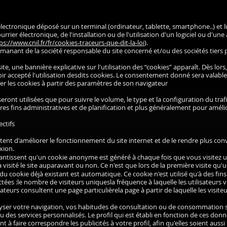
électronique déposé sur un terminal (ordinateur, tablette, smartphone..) et l
ourrier électronique, de l'installation ou de l'utilisation d'un logiciel ou d'un
ps://www.cnil.fr/fr/cookies-traceurs-que-dit-la-loi
).
 émanant de la société responsable du site concerné et/ou des sociétés tiers
te, une bannière explicative sur l'utilisation des “cookies” apparaît. Dès lors,
ir accepté l'utilisation desdits cookies. Le consentement donné sera valable
tiver les cookies à partir des paramètres de son navigateur
eront utilisées que pour suivre le volume, le type et la configuration du trafi
res fins administratives et de planification et plus généralement pour améli
ectifs
tent d'améliorer le fonctionnement du site internet et de le rendre plus convi
xion.
rantissent qu'un cookie anonyme est généré à chaque fois que vous visitez un
visité le site auparavant ou non. Ce n'est que lors de la première visite qu'
n du cookie déjà existant est automatique. Ce cookie n'est utilisé qu'à des fins
es :le nombre de visiteurs uniquesla fréquence à laquelle les utilisateurs vis
eurs consultent une page particulièrela page à partir de laquelle les visiteur
alyser votre navigation, vos habitudes de consultation ou de consommation su
 des services personnalisés. Le profil qui est établi en fonction de ces donn
t à faire correspondre les publicités à votre profil, afin qu'elles soient aus