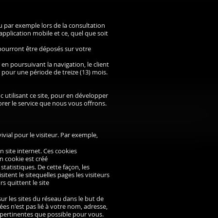
u par exemple lors de la consultation
e application mobile et ce, quel que soit
 pourront être déposés sur votre
 en poursuivant la navigation, le client
 pour une période de treize (13) mois.
c utilisant ce site, pour en développer
orer le service que nous vous offrons.
vial pour le visiteur. Par exemple,
 site internet. Ces cookies
un cookie est créé
 statistiques. De cette façon, les
itent le sitequelles pages les visiteurs
s quittent le site
r les sites du réseau dans le but de
ées n'est pas lié à votre nom, adresse,
si pertinentes que possible pour vous.