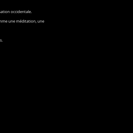
sation occidentale.
 comme une méditation, une
s.