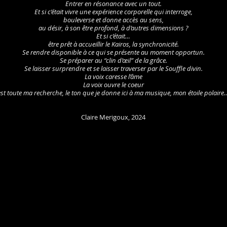
Entrer en résonance avec un tout.
Et si c’était vivre une expérience corporelle qui interroge,
bouleverse et donne accès au sens,
au désir, à son être profond, à d’autres dimensions ?
Et si c’était…
être prêt à accueillir le Kairos, la synchronicité.
Se rendre disponible à ce qui se présente au moment opportun.
Se préparer au “clin d’œil” de la grâce.
Se laisser surprendre et se laisser traverser par le Souffle divin.
La voix caresse l’âme
La voix ouvre le coeur
est toute ma recherche, le ton que je donne ici à ma musique, mon étoile polair
Claire Merigoux, 2024