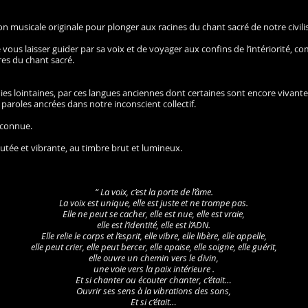
on musicale originale pour plonger aux racines du chant sacré de notre civili
 vous laisser guider par sa voix et de voyager aux confins de l’intériorité,
es du chant sacré.
es lointaines, par ces langues anciennes dont certaines sont encore vivante
paroles ancrées dans notre inconscient collectif.
inconnue.
utée et vibrante, au timbre brut et lumineux.
“ La voix, c’est la porte de l’âme.
La voix est unique, elle est juste et ne trompe pas.
Elle ne peut se cacher, elle est nue, elle est vraie,
elle est l’identité, elle est l’ADN.
Elle relie le corps et l’esprit, elle vibre, elle libère, elle appelle,
elle peut crier, elle peut bercer, elle apaise, elle soigne, elle guérit,
elle ouvre un chemin vers le divin,
une voie vers la paix intérieure .
Et si chanter ou écouter chanter, c’était…
Ouvrir ses sens à la vibrations des sons,
Et si c’était…