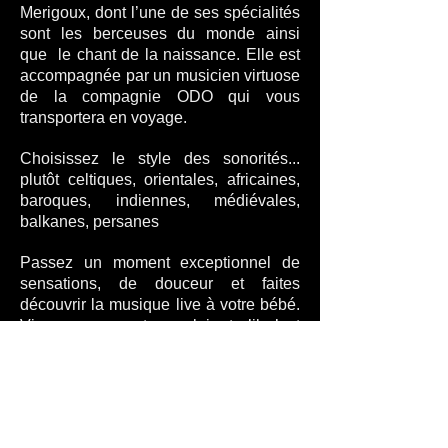
Merigoux, dont l’une de ses spécialités
sont les berceuses du monde ainsi
que le chant de la naissance. Elle est
accompagnée par un musicien virtuose
de la compagnie ODO qui vous
transportera en voyage.
Choisissez le style des sonorités...
plutôt celtiques, orientales, africaines,
baroques, indiennes, médiévales,
balkanes, persanes
Passez un moment exceptionnel de
sensations, de douceur et faites
découvrir la musique live à votre bébé.
Vivez ce moment avec lui, et s’il n’est
pas encore né, vous passerez ce
moment en symbiose, spécifiquement
conçu pour vous la maman et lui, afin
de renforcer le lien et l’attachement.
Vous pourrez même chanter et