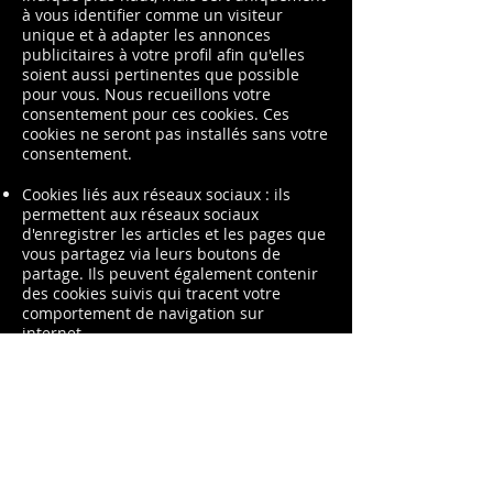
à vous identifier comme un visiteur
unique et à adapter les annonces
publicitaires à votre profil afin qu'elles
soient aussi pertinentes que possible
pour vous. Nous recueillons votre
consentement pour ces cookies. Ces
cookies ne seront pas installés sans votre
consentement.
Cookies liés aux réseaux sociaux : ils
permettent aux réseaux sociaux
d'enregistrer les articles et les pages que
vous partagez via leurs boutons de
partage. Ils peuvent également contenir
des cookies suivis qui tracent votre
comportement de navigation sur
internet.
Cookies d'amélioration du site : ils
permettent de tester différentes versions
d'une page internet afin de savoir quelle
page est mieux utilisée.
Les cookies solvants sont présents sur ce
site :