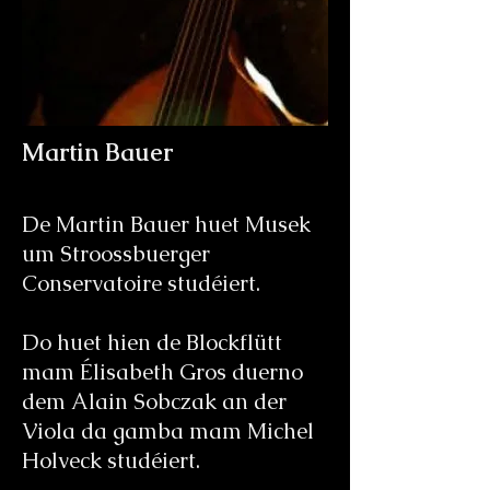
Martin Bauer
De Martin Bauer huet Musek
um Stroossbuerger
Conservatoire studéiert.
Do huet hien de Blockflütt
mam Élisabeth Gros duerno
dem Alain Sobczak an der
Viola da gamba mam Michel
Holveck studéiert.