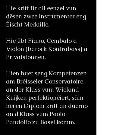
Hie kritt fir all eenzel vun
dësen zwee Instrumenter eng
Éischt Medaille.
Hie übt Piano, Cembalo a
Violon (barock Kontrabass) a
Privatstonnen.
Hien huet seng Kompetenzen
am Bréisseler Conservatoire
an der Klass vum Wieland
Kuijken perfektionéiert, säin
héijen Diplom kritt an duerno
an d'Klass vum Paolo
Pandolfo zu Basel komm.