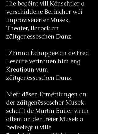
Hie begéint vill Kënschtler a
verschiddene Beräicher wéi
improviséierter Musek,
Theater, Barock an
zäitgenësseschen Danz.
D'Firma Échappée an de Fred
Lescure vertrauen him eng
Kreatioun vum
zäitgenësseschen Danz.
Nieft dësen Ermëttlungen an
der zäitgenëssescher Musek
schafft de Martin Bauer virun
allem an der fréier Musek a
bedeelegt u ville
Produktiounen, déi hien als