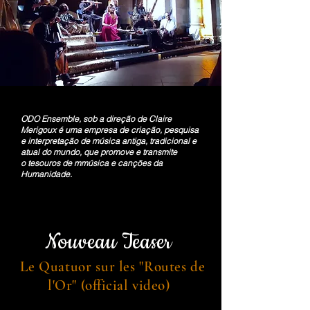
ODO Ensemble, sob a direção de Claire
Merigoux é uma empresa de criação, pesquisa
e interpretação de música antiga, tradicional e
atual do mundo, que promove e transmite
o
tesouros de m
música e canções da
Humanidade.
Nouveau T
easer
Le Quatuor sur les "
Routes de
l'Or" (
official
video
)