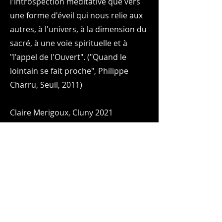
l'introspection méditative que vers
une forme d'éveil qui nous relie aux
autres, à l'univers, à la dimension du
sacré, à une voie spirituelle et à
"l'appel de l'Ouvert". ("Quand le
lointain se fait proche", Philippe
Charru, Seuil, 2011) ​
Claire Merigoux, Cluny 2021​