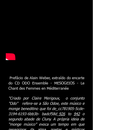
Prefácio de Alain Weber, extraído do encarte
do CD ODO Ensemble - MESOGEIOS - Le
Chant des Femmes en Méditerranée
"Criado por Claire Merigoux, o conjunto
"Odo" refere-se a São Odoe, este músico e
monge beneditino que foi de_cc781905-5cde-
3194-6193-6bb3b- badcf58d_
926
to
942
o
segundo abade de Cluny. A própria ideia de
“monge músico” evoca um tempo em que
peregrinos da alma, poetas e místicos