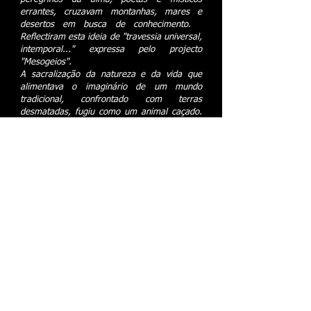
errantes, cruzavam montanhas, mares e
desertos em busca de conhecimento.
Reflectiram esta ideia de "travessia universal,
intemporal..." expressa pelo projecto
"Mesogeios".
A sacralização da natureza e da vida que
alimentava o imaginário de um mundo
tradicional, confrontado com terras
desmatadas, fugiu como um animal caçado.
É na música e na poesia que a noção do
sagrado parece refugiar-se mais nos dias de
hoje, onde ainda se expressam a plenitude e
a transcendência.
O conjunto Odo, nas suas muitas criações,
desenha o mapa de um mundo antigo
povoado de mitos, contos (como a canção
turca sefardita "El Rey de Francia"), histórias
de amor ou tragédias que se tornaram
lendas desafiando assim os limites do
humano condição.
Perante hoje o estreitamento desta geografia
invisível, é para o brilho hipnótico do Oriente
que muitas vezes nos voltamos, esquecendo
o epicentro representado pelo “Mare