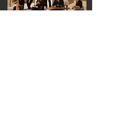
COMPOSTELA
les Milles et unes voix
En savoir plus