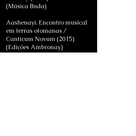
(Música Buda)
Aashenayi. Encontro musical
em terras otomanas /
Canticum Novum (2015)
(Edições Ambronay)
Fontes / Lévon
Minassian (2016)
(Longa distância)
Música Original e
Performance : “ Yalda ”
Curta-metragem dirigido por