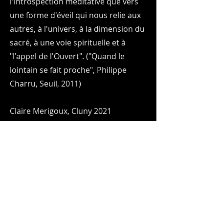
l'introspection méditative que vers
une forme d'éveil qui nous relie aux
autres, à l'univers, à la dimension du
sacré, à une voie spirituelle et à
"l'appel de l'Ouvert". ("Quand le
lointain se fait proche", Philippe
Charru, Seuil, 2011) ​
Claire Merigoux, Cluny 2021​