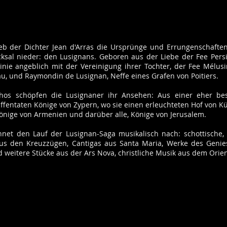
ieb der Dichter Jean d'Arras die Ursprünge und Errungenschaften
ksal nieder: den Lusignans. Geboren aus der Liebe der Fee Pers
Linie angeblich mit der Vereinigung ihrer Tochter, der Fee Mélusi
u, und Raymondin de Lusignan, Neffe eines Grafen von Poitiers.
hos schöpfen die Lusignaner ihr Ansehen: Aus einer eher b
ffentaten Könige von Zypern, wo sie einen erleuchteten Hof von Kü
Könige von Armenien und darüber alle, Könige von Jerusalem.
et den Lauf der Lusignan-Saga musikalisch nach: schottische,
 aus den Kreuzzügen, Cantigas aus Santa Maria, Werke des Geni
 weitere Stücke aus der Ars Nova, christliche Musik aus dem Orien