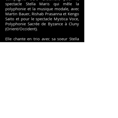
spectacle Stella Maris qui mêle la
polyphonie et la musique modale, avec
Martin Bauer, Rishab Prasanna et Kengo
Saito et pour le spectacle Mystica Voce,
Polyphonie Sacrée de Byzance à Cluny
(Orient/Occident).
Elle chante en trio avec sa soeur Stella
Merigoux et sa mère Claire Merigoux, «
l’Hymne des Anges », pour la bande
annonce et la BO du Film ETUGEN de
Arnaud Riou et Maud Baignères (2023)
et participe à la production du spectacle
"Etugen Immersive" au Grand Rex à
Paris en janvier 2024.
Zélia se perfectionne en théâtre et
termine son Lycée avec un Bac option
Cinéma.