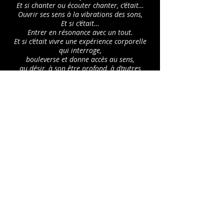
Et si chanter ou écouter chanter, c’était…
Ouvrir ses sens à la vibrations des sons,
Et si c’était…
Entrer en résonance avec un tout.
Et si c’était vivre une expérience corporelle
qui interroge,
bouleverse et donne accès au sens,
au désir, à son être profond, à d’autres
dimensions ?
Et si c’était…
être prêt à accueillir le Kairos, la
synchronicité.
Se rendre disponible à ce qui se présente au
moment opportun.
Se préparer au “clin d’œil” de la grâce.
Se laisser surprendre et se laisser traverser
par le Souffle divin.
La voix caresse l’âme
La voix ouvre le coeur
C’est toute ma recherche, le ton que je
donne ici à ma musique, mon étoile
polaire…»
Claire Merigoux, 2024