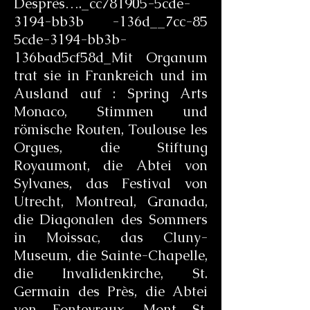
Desprès…._cc781905-5cde-
3194-bb3b -136d__7cc-85
5cde-3194-bb3b-
136bad5cf58d_Mit Organum
trat sie in Frankreich und im
Ausland auf : Spring Arts
Monaco, Stimmen und
römische Routen, Toulouse les
Orgues, die Stiftung
Royaumont, die Abtei von
Sylvanes, das Festival von
Utrecht, Montreal, Granada,
die Diagonalen des Sommers
in Moissac, das Cluny-
Museum, die Sainte-Chapelle,
die Invalidenkirche, St.
Germain des Près, die Abtei
von Fontevraux, Mont St.