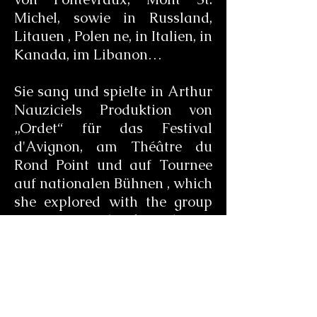
Michel, sowie in Russland,
Litauen , Polen ne, in Italien, in
Kanada, im Libanon…
Sie sang und spielte in Arthur
Nauziciels Produktion von
„Ordet“ für das Festival
d'Avignon, am Théâtre du
Rond Point und auf Tournee
auf nationalen Bühnen , which
she explored with the group
Gaïa Voci until 2012 and since
2015 with son ensemble Pietra
Luna sortie d'un CD en
2017._cc781905 -5cde-3194-
bb3b-
136bad5cf58d_ _cc781905-