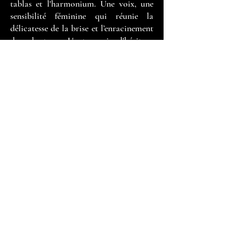
tablas et l'harmonium. Une voix, une
sensibilité féminine qui réunie la
délicatesse de la brise et l’enracinement
dans la terre. L'autre voix, l'héritage
d'un patrimoine culturel très ancien et
le reflet d'une imprégnation musicale
vivante et spirituelle.