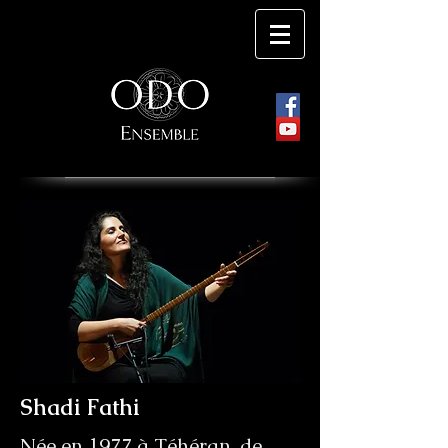
Shadi Fathi
Née en 1977 à Téhéran, de