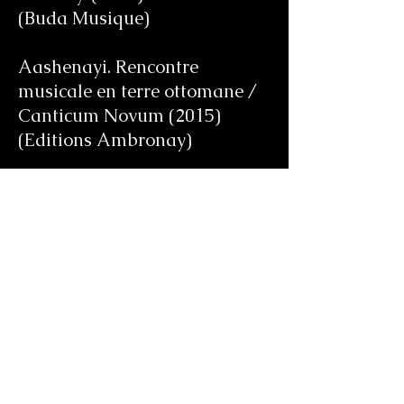
(Buda Musique)
Aashenayi. Rencontre
musicale en terre ottomane /
Canticum Novum (2015)
(Editions Ambronay)
Sources / Lévon
Minassian (2016)
(Long distance)
Musique originale et
interprétation : « Yalda »
Court métrage réalisé par