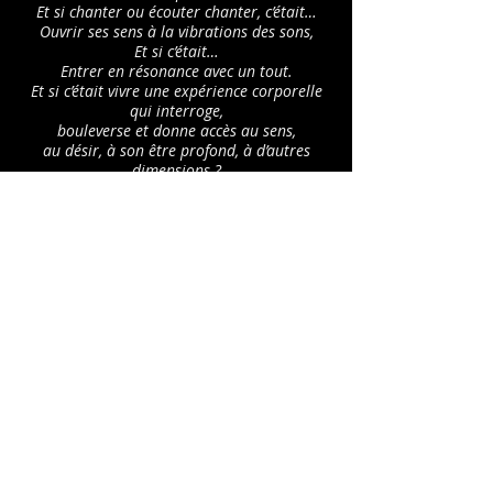
Et si chanter ou écouter chanter, c’était…
Ouvrir ses sens à la vibrations des sons,
Et si c’était…
Entrer en résonance avec un tout.
Et si c’était vivre une expérience corporelle
qui interroge,
bouleverse et donne accès au sens,
au désir, à son être profond, à d’autres
dimensions ?
Et si c’était…
être prêt à accueillir le Kairos, la
synchronicité.
Se rendre disponible à ce qui se présente au
moment opportun.
Se préparer au “clin d’œil” de la grâce.
Se laisser surprendre et se laisser traverser
par le Souffle divin.
La voix caresse l’âme
La voix ouvre le coeur
C’est toute ma recherche, le ton que je
donne ici à ma musique, mon étoile
polaire…»
Claire Merigoux, 2024